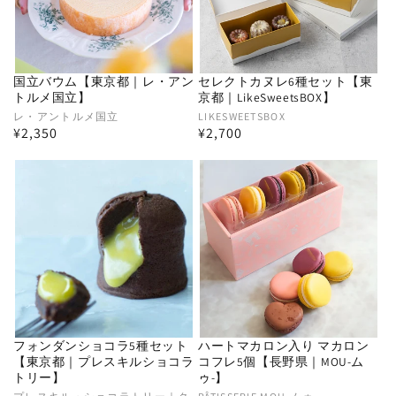
国立バウム【東京都｜レ・アン
セレクトカヌレ6種セット【東
トルメ国立】
京都｜LikeSweetsBOX】
販
レ・アントルメ国立
販
LIKESWEETSBOX
通
¥2,350
通
¥2,700
売
売
常
常
元:
元:
価
価
格
格
フォンダンショコラ5種セット
ハートマカロン入り マカロン
【東京都｜プレスキルショコラ
コフレ5個【長野県｜MOU-ム
トリー】
ゥ-】