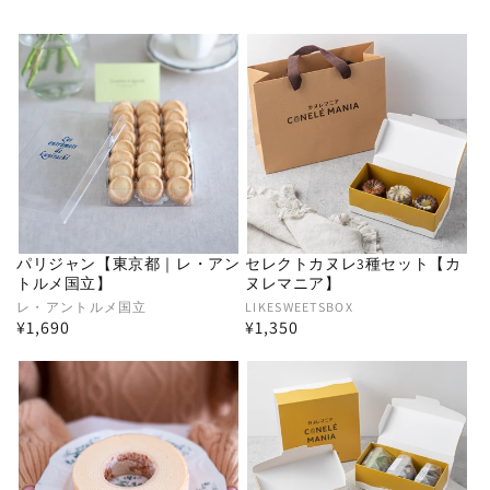
パリジャン【東京都｜レ・アン
セレクトカヌレ3種セット【カ
トルメ国立】
ヌレマニア】
販
レ・アントルメ国立
販
LIKESWEETSBOX
通
¥1,690
通
¥1,350
売
売
常
常
元:
元:
価
価
格
格