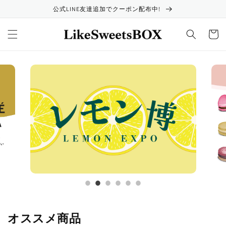
コンテ
公式LINE友達追加でクーポン配布中!
ンツに
進む
カ
ー
ト
オススメ商品