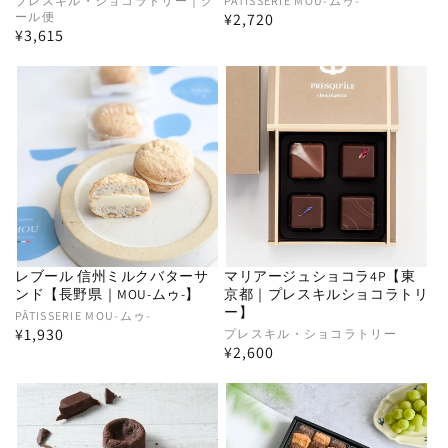
販
プレスキル・ショコラトリー｜ク
販
PÂTISSERIE MOU-ムゥ-
ール便
通
¥2,720
売
売
通
¥3,615
常
元:
元:
常
価
価
格
格
レブール 信州ミルクバターサ
マリアージュショコラ4P【東
ンド【長野県｜MOU-ムゥ-】
京都｜プレスキルショコラトリ
ー】
販
PÂTISSERIE MOU-ムゥ-
通
¥1,930
販
プレスキル・ショコラトリー
売
通
¥2,600
常
売
元:
常
価
元:
価
格
格