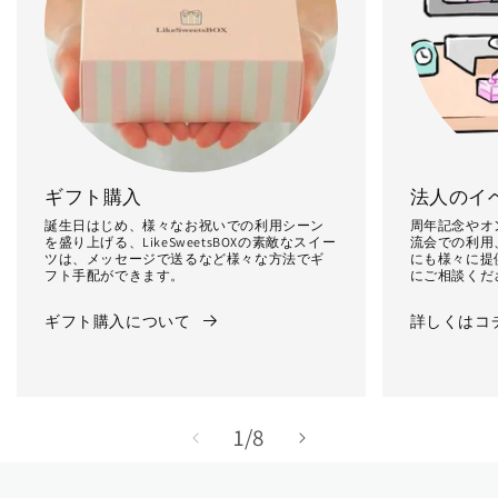
ギフト購入
法人のイ
誕生日はじめ、様々なお祝いでの利用シーン
周年記念やオ
を盛り上げる、LikeSweetsBOXの素敵なスイー
流会での利用
ツは、メッセージで送るなど様々な方法でギ
にも様々に提
フト手配ができます。
にご相談くだ
ギフト購入について
詳しくはコ
の
1
/
8