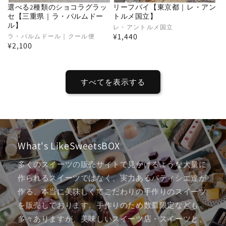
選べる2種類のショコラグラッ
リーフパイ【東京都｜レ・アン
セ【三重県｜ラ・パルムドー
トルメ国立】
ル】
販
レ・アントルメ国立
通
¥1,440
販
ラ・パルムドール｜クール便
売
通
¥2,100
常
売
元:
常
元:
価
価
格
格
すべてを表示する
What's LikeSweetsBOX
多くのスイーツの販売サイトで見かけるような大量に
作られるスイーツではなく、実力あるパティシエ達が
作る、本当に美味しくてこだわりの手作りのスイーツ
を販売しております。手作りのため数量限定なども
多々ありますが、美味しいスイーツ店・スイーツと、