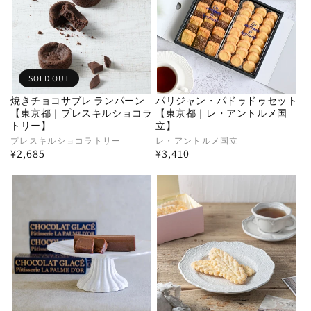
SOLD OUT
焼きチョコサブレ ランパーン
パリジャン・パドゥドゥセット
【東京都｜プレスキルショコラ
【東京都｜レ・アントルメ国
トリー】
立】
販
プレスキルショコラトリー
販
レ・アントルメ国立
通
¥2,685
通
¥3,410
売
売
常
常
元:
元:
価
価
格
格